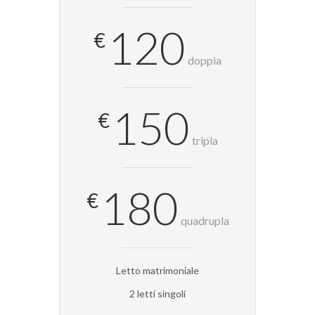
120
€
doppia
150
€
tripla
180
€
quadrupla
Letto matrimoniale
2 letti singoli