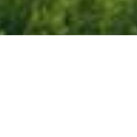
RUHEOASE
ein unvergesslicher Aufenthalt
Das Schloss von Strambinello liegt inmitten
grüner Natur in einem unberührten, zu jeder